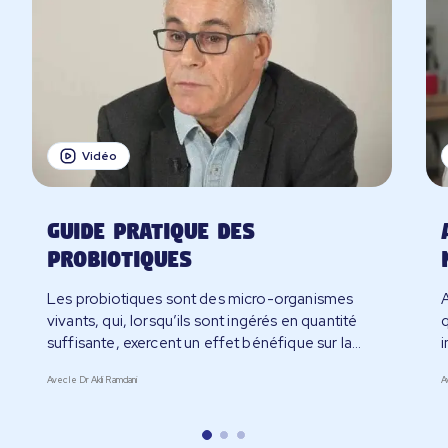
Les témoignages inspirants
Les microbiotes & moi
Je demande conseil
Vidéo
Guide pratique des
Je télécharge mon livret
probiotiques
Les probiotiques sont des micro-organismes
vivants, qui, lorsqu’ils sont ingérés en quantité
suffisante, exercent un effet bénéfique sur la
i
santé. Mais face à l’offre pléthorique de
Avec le Dr Akli Ramdani
A
probiotiques, comment faire le bon choix ?
l