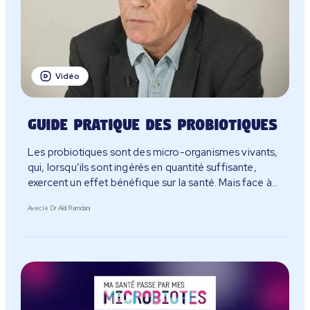
Vidéo
Guide pratique des probiotiques
Les probiotiques sont des micro-organismes vivants,
qui, lorsqu’ils sont ingérés en quantité suffisante,
exercent un effet bénéfique sur la santé. Mais face à
l’offre pléthorique de probiotiques, comment faire le
Avec le Dr Akli Ramdani
bon choix ?