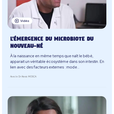
Vidéo
L'émergence du microbiote du
nouveau-né
À la naissance en même temps que naît le bébé,
apparait un véritable écosystème dans son intestin. En
lien avec des facteurs externes : mode
d’accouchement, alimentation (allaitement ou non),
Avec le Dr Alexis MOSCA
prise d’antibiotiques…