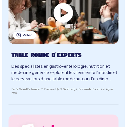
Vidéo
Table ronde d’experts
Des spécialistes en gastro-entérologie, nutrition et
médecine générale explorent les liens entre l’intestin et
le cerveau lors d’une table ronde autour d’un dîner
préparé par la cheffe Albane Auvray et la diététicienne
Par Pr Gabriel Perlemuter, Pr Francisca Joly, Dr Sarah Longé, Emmanuelle Bocandé et Agnès
Solveig Darrigo-Dartinet. Découvrez l’impact de
Huot
l’alimentation sur cette relation complexe et des
conseils pour votre microbiote.