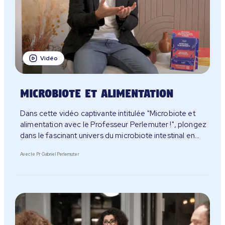
Vidéo
Microbiote et alimentation
Dans cette vidéo captivante intitulée "Microbiote et
alimentation avec le Professeur Perlemuter !", plongez
dans le fascinant univers du microbiote intestinal en
compagnie du célèbre Professeur Perlemuter, expert
Avec le Pr Gabriel Perlemuter
en gastro-entérologie et passionné par cette
discipline.