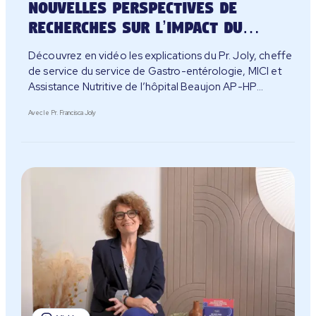
Nouvelles perspectives de
recherches sur l’impact du
microbiote sur l’alimentation et
Découvrez en vidéo les explications du Pr. Joly, cheffe
la santé
de service du service de Gastro-entérologie, MICI et
Assistance Nutritive de l’hôpital Beaujon AP-HP
Université Paris Cité, sur les perspectives de
Avec le Pr. Francisca Joly
recherches entre alimentation, microbiote et santé.