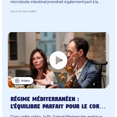
microbiote intestinal prendrait également part à la
communication entre l’intestin et le cerveau et
Avec le Dr Henri DUBOC
influencerait le fonctionnement cérébral.
Vidéo
Régime méditerranéen :
l'équilibre parfait pour le corps
et le mental
Dans cette vidéo, le Pr. Gabriel Perlemuter explique