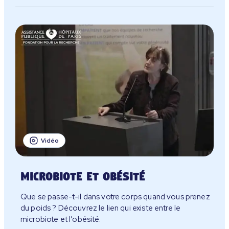
Vidéo
Microbiote et obésité
Que se passe-t-il dans votre corps quand vous prenez
Les témoignages inspirants
du poids ? Découvrez le lien qui existe entre le
microbiote et l’obésité.
Les microbiotes & moi