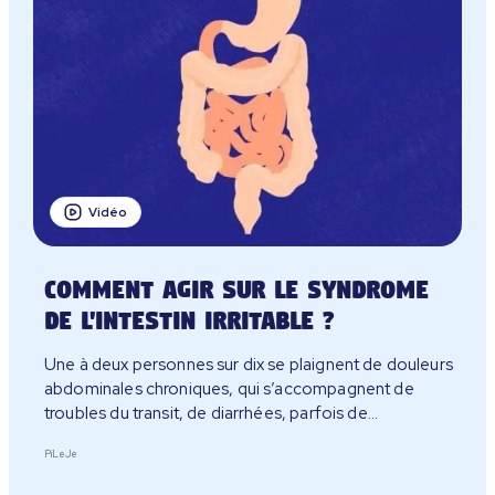
Vidéo
Comment agir sur le syndrome
de l'intestin irritable ?
Une à deux personnes sur dix se plaignent de douleurs
abdominales chroniques, qui s’accompagnent de
troubles du transit, de diarrhées, parfois de
constipation, de temps à autre des deux en
PiLeJe
alternance…