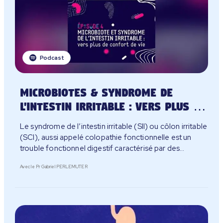
Podcast
Microbiotes & Syndrome de
l'intestin irritable : Vers plus de
confort de vie
Le syndrome de l’intestin irritable (SII) ou côlon irritable
(SCI), aussi appelé colopathie fonctionnelle est un
trouble fonctionnel digestif caractérisé par des
douleurs abdominales associées à des troubles du
Avec le Pr Gabriel PERLEMUTER
transit chroniques.