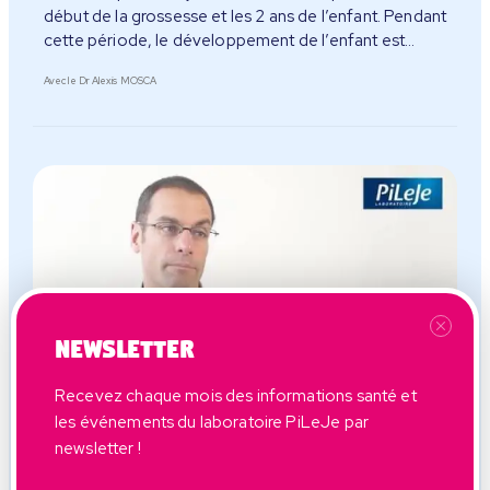
début de la grossesse et les 2 ans de l’enfant. Pendant
cette période, le développement de l’enfant est
spectaculaire.
Avec le Dr Alexis MOSCA
Newsletter
Recevez chaque mois des informations santé et
Vidéo
les événements du laboratoire PiLeJe par
newsletter !