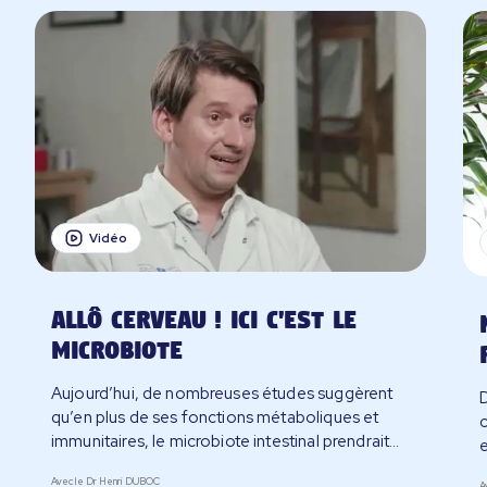
Vidéo
Allô cerveau ! Ici c'est le
microbiote
Les témoignages inspirants
Aujourd’hui, de nombreuses études suggèrent
D
Les microbiotes & moi
qu’en plus de ses fonctions métaboliques et
immunitaires, le microbiote intestinal prendrait
e
Je demande conseil
également part à la communication entre
l
Avec le Dr Henri DUBOC
A